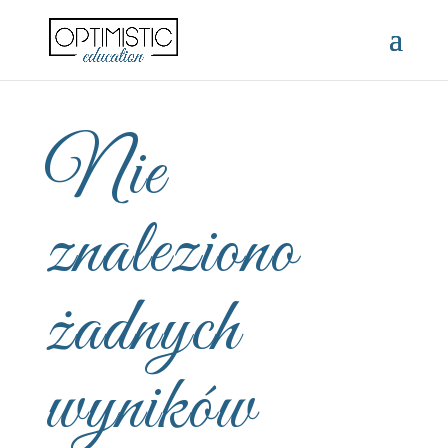
Nie
znaleziono
żadnych
wyników